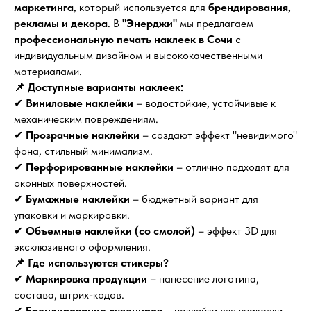
маркетинга
, который используется для
брендирования,
рекламы и декора
. В
"Энерджи"
мы предлагаем
профессиональную печать наклеек в Сочи
с
индивидуальным дизайном и высококачественными
материалами.
📌 Доступные варианты наклеек:
✔
Виниловые наклейки
– водостойкие, устойчивые к
механическим повреждениям.
✔
Прозрачные наклейки
– создают эффект "невидимого"
фона, стильный минимализм.
✔
Перфорированные наклейки
– отлично подходят для
оконных поверхностей.
✔
Бумажные наклейки
– бюджетный вариант для
упаковки и маркировки.
✔
Объемные наклейки (со смолой)
– эффект 3D для
эксклюзивного оформления.
📌 Где используются стикеры?
✔
Маркировка продукции
– нанесение логотипа,
состава, штрих-кодов.
✔
Брендирование сувениров
– наклейки для упаковки,