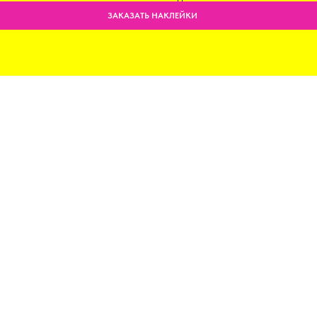
ЗАКАЗАТЬ НАКЛЕЙКИ
Мы всегда открыты к общению и рады гостям!
Адрес: г. Сочи, ул. Титова, д. 1
Часы работы: ПН - ВС: 10:00 - 18:00
Заказать звонок