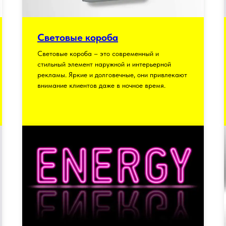
Световые короба
Световые короба – это современный и
стильный элемент наружной и интерьерной
рекламы. Яркие и долговечные, они привлекают
внимание клиентов даже в ночное время.